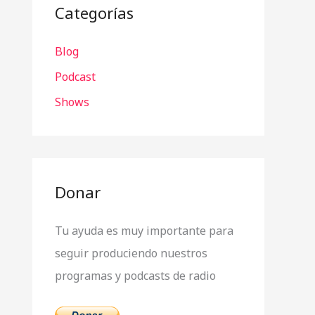
a
Categorías
r
Blog
p
o
Podcast
r
Shows
:
Donar
Tu ayuda es muy importante para
seguir produciendo nuestros
programas y podcasts de radio