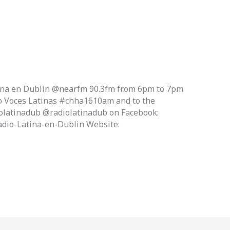
atina en Dublin @nearfm 90.3fm from 6pm to 7pm
to Voces Latinas #chha1610am and to the
olatinadub @radiolatinadub on Facebook:
dio-Latina-en-Dublin Website: