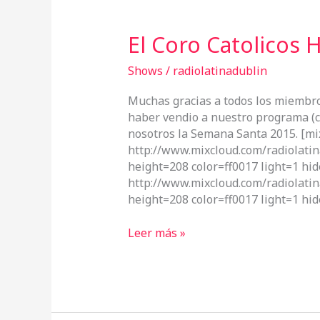
El
El Coro Catolicos 
Coro
Catolicos
Shows
/
radiolatinadublin
Hispanos
Muchas gracias a todos los miembro
en
haber vendio a nuestro programa (c
Irlanda
nosotros la Semana Santa 2015. [mi
http://www.mixcloud.com/radiolati
height=208 color=ff0017 light=1 hid
http://www.mixcloud.com/radiolati
height=208 color=ff0017 light=1 hid
Leer más »