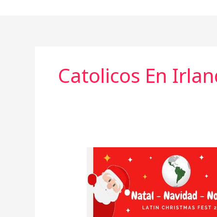
Ir
al
contenido
Catolicos En Irla
Latin
Christmas
Fest
2017