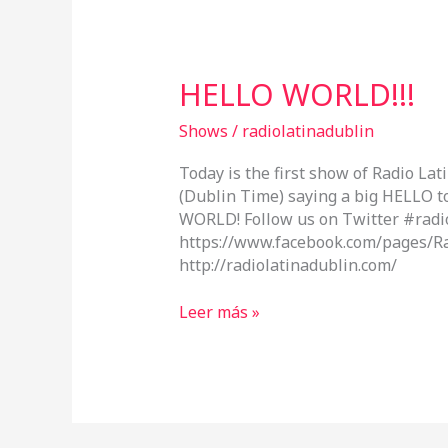
HELLO
HELLO WORLD!!!
WORLD!!!
Shows
/
radiolatinadublin
Today is the first show of Radio L
(Dublin Time) saying a big HELLO 
WORLD! Follow us on Twitter #radi
https://www.facebook.com/pages/Ra
http://radiolatinadublin.com/
Leer más »