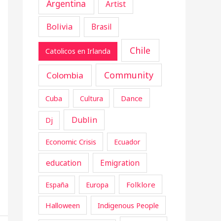
Argentina
Artist
Bolivia
Brasil
Chile
Catolicos en Irlanda
Community
Colombia
Cuba
Dance
Cultura
Dublin
Dj
Economic Crisis
Ecuador
education
Emigration
Folklore
España
Europa
Halloween
Indigenous People