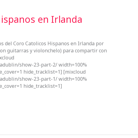
Hispanos en Irlanda
s del Coro Catolicos Hispanos en Irlanda por
on guitarras y violonchelo) para compartir con
xcloud
nadublin/show-23-part-2/ width=100%
e_cover=1 hide_tracklist=1] [mixcloud
nadublin/show-23-part-1/ width=100%
e_cover=1 hide_tracklist=1]