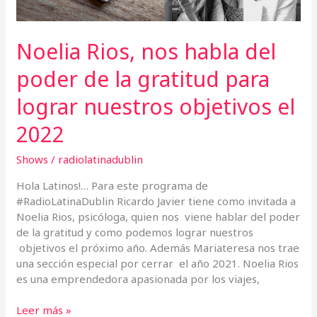
para
lograr
nuestros
Noelia Rios, nos habla del
objetivos
el
poder de la gratitud para
2022
lograr nuestros objetivos el
2022
Shows
/
radiolatinadublin
Hola Latinos!… Para este programa de
#RadioLatinaDublin Ricardo Javier tiene como invitada a
Noelia Rios, psicóloga, quien nos viene hablar del poder
de la gratitud y como podemos lograr nuestros
objetivos el próximo año. Además Mariateresa nos trae
una sección especial por cerrar el año 2021. Noelia Rios
es una emprendedora apasionada por los viajes,
Leer más »