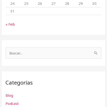
24
25
26
27
28
29
30
31
« Feb
B
u
s
c
Categorías
a
r
Blog
p
Podcast
o