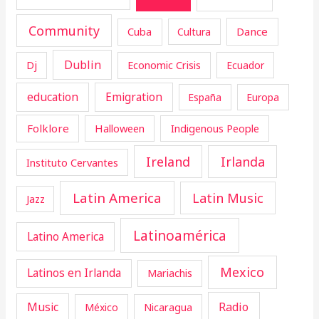
Community
Cuba
Dance
Cultura
Dublin
Dj
Economic Crisis
Ecuador
education
Emigration
España
Europa
Folklore
Halloween
Indigenous People
Ireland
Irlanda
Instituto Cervantes
Latin America
Latin Music
Jazz
Latinoamérica
Latino America
Mexico
Latinos en Irlanda
Mariachis
Music
Radio
Nicaragua
México