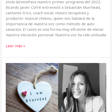
¡Hola latinos!Para nuestro primer programa del 2022,
Ricardo Javier Cofré entrevistó a Sebastián Muirhead,
cantante lirico, coach vocal, músico terapeuta y
productor musical chileno, quien nos hablará de la
importancia de nuestra voz como método de auto
sanación. El canto es una forma muy eficiente de elevar
nuestra vibración personal. Nuestra voz ha sido utilizada
Leer más »
Noelia
Rios,
nos
habla
del
poder
de
la
gratitud