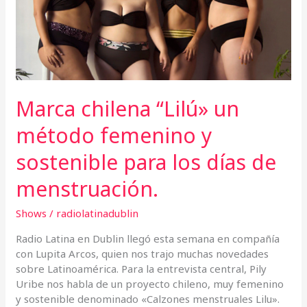
femenino
y
sostenible
para
los
días
de
Marca chilena “Lilú» un
menstruación.
método femenino y
sostenible para los días de
menstruación.
Shows
/
radiolatinadublin
Radio Latina en Dublin llegó esta semana en compañía
con Lupita Arcos, quien nos trajo muchas novedades
sobre Latinoamérica. Para la entrevista central, Pily
Uribe nos habla de un proyecto chileno, muy femenino
y sostenible denominado «Calzones menstruales Lilu».