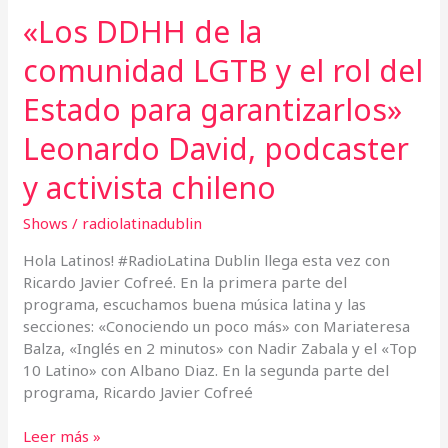
Leonardo
«Los DDHH de la
David,
comunidad LGTB y el rol del
podcaster
y
Estado para garantizarlos»
activista
chileno
Leonardo David, podcaster
y activista chileno
Shows
/
radiolatinadublin
Hola Latinos! #RadioLatina Dublin llega esta vez con
Ricardo Javier Cofreé. En la primera parte del
programa, escuchamos buena música latina y las
secciones: «Conociendo un poco más» con Mariateresa
Balza, «Inglés en 2 minutos» con Nadir Zabala y el «Top
10 Latino» con Albano Diaz. En la segunda parte del
programa, Ricardo Javier Cofreé
Leer más »