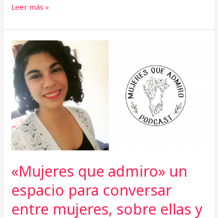
Leer más »
«Mujeres
que
admiro»
un
espacio
para
conversar
entre
mujeres,
sobre
ellas
y
«Mujeres que admiro» un
sus
historias
espacio para conversar
entre mujeres, sobre ellas y