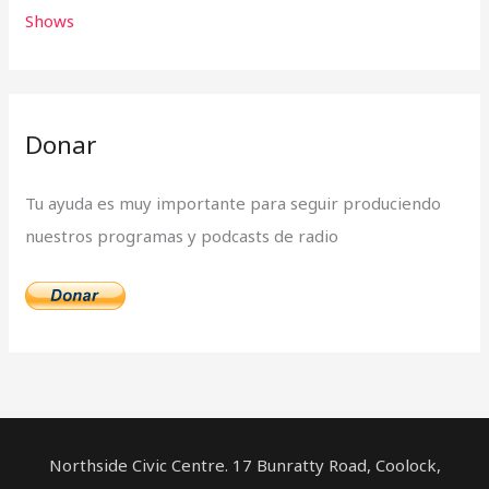
r
Shows
:
Donar
Tu ayuda es muy importante para seguir produciendo
nuestros programas y podcasts de radio
Northside Civic Centre. 17 Bunratty Road, Coolock,