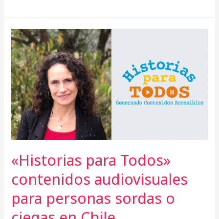
«Historias
para
Todos»
contenidos
audiovisuales
para
personas
sordas
o
ciegas
en
Chile.
«Historias para Todos»
contenidos audiovisuales
para personas sordas o
ciegas en Chile.