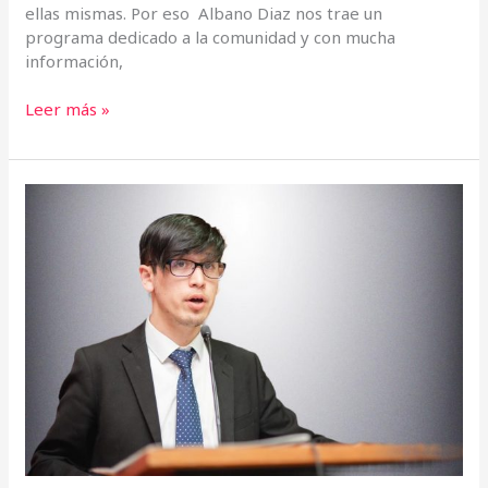
ellas mismas. Por eso Albano Diaz nos trae un
programa dedicado a la comunidad y con mucha
información,
Leer más »
«Los
DDHH
de
la
comunidad
LGTB
y
el
rol
del
Estado
para
garantizarlos»