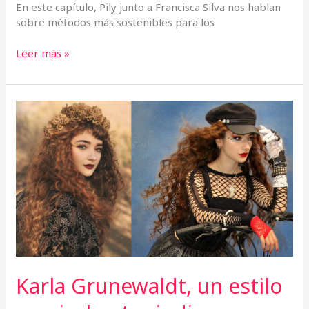
En este capítulo, Pily junto a Francisca Silva nos hablan
sobre métodos más sostenibles para los
Leer más »
Karla
Grunewaldt,
un
estilo
musical
entre
indie,
pop
y
celta
Karla Grunewaldt, un estilo