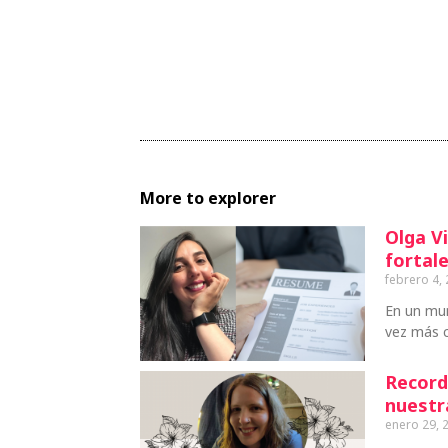
More to explorer
Olga Vi
fortale
febrero 4,
En un mu
vez más c
Record
nuestr
enero 29, 