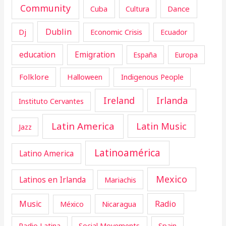
Community
Cuba
Dance
Cultura
Dublin
Dj
Economic Crisis
Ecuador
education
Emigration
España
Europa
Folklore
Halloween
Indigenous People
Ireland
Irlanda
Instituto Cervantes
Latin America
Latin Music
Jazz
Latinoamérica
Latino America
Mexico
Latinos en Irlanda
Mariachis
Music
Radio
Nicaragua
México
Radio Latina
Social Movements
Spain