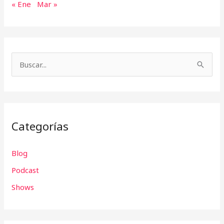
« Ene
Mar »
B
u
s
c
Categorías
a
r
Blog
p
Podcast
o
r
Shows
: