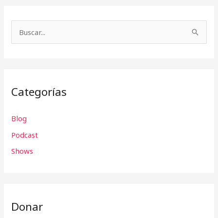
B
u
s
c
Categorías
a
r
Blog
p
Podcast
o
r
Shows
:
Donar