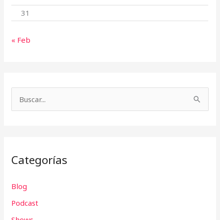
31
« Feb
B
u
s
c
Categorías
a
r
Blog
p
Podcast
o
r
Shows