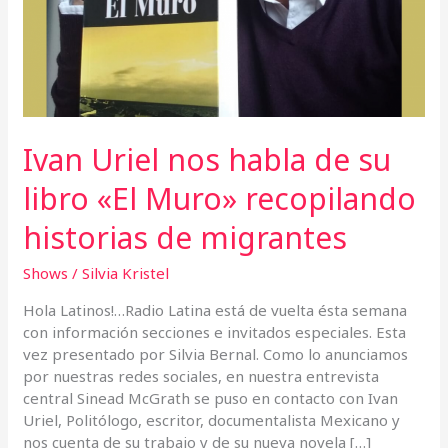
historias
de
migrantes
Ivan Uriel nos habla de su
libro «El Muro» recopilando
historias de migrantes
Shows
/
Silvia Kristel
Hola Latinos!…Radio Latina está de vuelta ésta semana
con información secciones e invitados especiales. Esta
vez presentado por Silvia Bernal. Como lo anunciamos
por nuestras redes sociales, en nuestra entrevista
central Sinead McGrath se puso en contacto con Ivan
Uriel, Politólogo, escritor, documentalista Mexicano y
nos cuenta de su trabajo y de su nueva novela […]