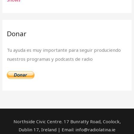
:
Donar
Tu ayuda es muy importante para seguir produciendo
nuestros programas y podcasts de radio
Northside Civic Centre. 17 Bunratty Road, Coolock,
Dublin 17, Ireland | Email: info@radiolatina.ie