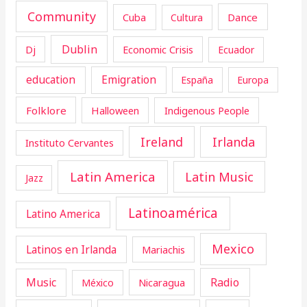
Community
Cuba
Dance
Cultura
Dublin
Dj
Economic Crisis
Ecuador
education
Emigration
España
Europa
Folklore
Halloween
Indigenous People
Ireland
Irlanda
Instituto Cervantes
Latin America
Latin Music
Jazz
Latinoamérica
Latino America
Mexico
Latinos en Irlanda
Mariachis
Music
Radio
Nicaragua
México