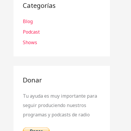
a
Categorías
r
Blog
p
o
Podcast
r
Shows
:
Donar
Tu ayuda es muy importante para
seguir produciendo nuestros
programas y podcasts de radio