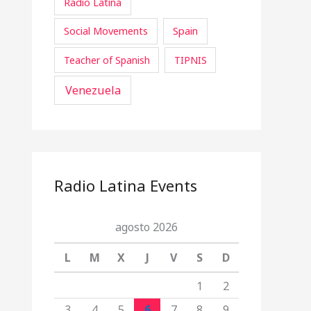
Radio Latina
Social Movements
Spain
Teacher of Spanish
TIPNIS
Venezuela
Radio Latina Events
agosto 2026
L
M
X
J
V
S
D
1
2
3
4
5
6
7
8
9