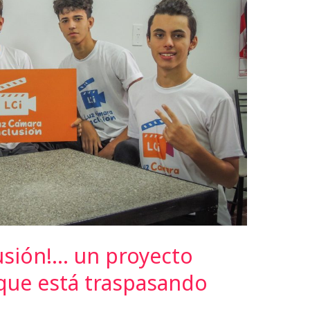
usión!… un proyecto
 que está traspasando