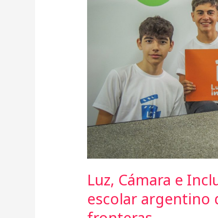
escolar
argentino
que
está
traspasando
fronteras
Luz, Cámara e Incl
escolar argentino
fronteras