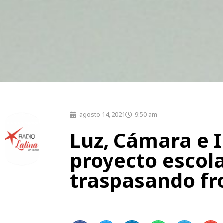
agosto 14, 2021
9:50 am
Luz, Cámara e 
proyecto escol
traspasando fr