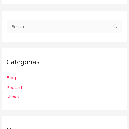
B
u
s
c
Categorías
a
r
Blog
p
Podcast
o
r
Shows
: