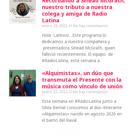
Recordando a Sinéad McGrath,
nuestro tributo a nuestra
colega y amiga de Radio
Latina
enero 29, 2022
No hay comentarios
Hola Latinos!…Este programa lo
dedicamos a nuestra compañera y
presentadora Sinead McGrath, quien
falleció recientemente. El equipo de
#RadioLatina, esta semana a
«Alquimistas», un dúo que
transmuta el Presente con la
música como vínculo de unión
enero 23, 2022
No hay comentarios
Esta semana en #RadioLatina junto a
Silvia Bernal conocimos al dúo itinerante
«Alquimistas» nacido en agosto 2020 en
el barrio del Raval