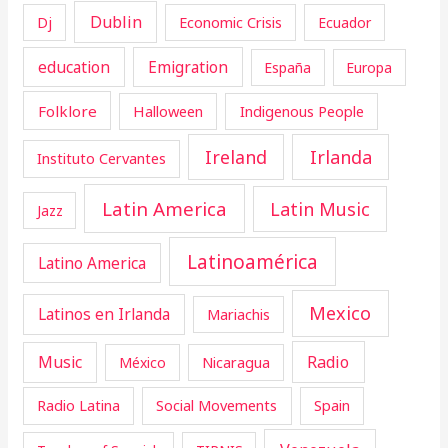
Dublin
Dj
Economic Crisis
Ecuador
education
Emigration
España
Europa
Folklore
Halloween
Indigenous People
Ireland
Irlanda
Instituto Cervantes
Latin America
Latin Music
Jazz
Latinoamérica
Latino America
Mexico
Latinos en Irlanda
Mariachis
Music
Radio
Nicaragua
México
Radio Latina
Social Movements
Spain