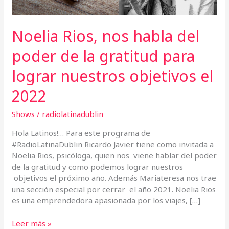
para
lograr
nuestros
Noelia Rios, nos habla del
objetivos
el
poder de la gratitud para
2022
lograr nuestros objetivos el
2022
Shows
/
radiolatinadublin
Hola Latinos!… Para este programa de
#RadioLatinaDublin Ricardo Javier tiene como invitada a
Noelia Rios, psicóloga, quien nos viene hablar del poder
de la gratitud y como podemos lograr nuestros
objetivos el próximo año. Además Mariateresa nos trae
una sección especial por cerrar el año 2021. Noelia Rios
es una emprendedora apasionada por los viajes, […]
Leer más »