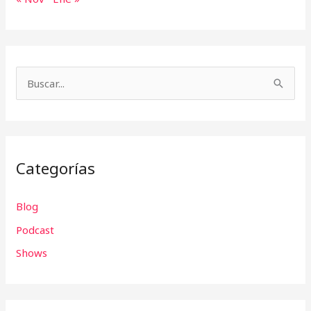
B
u
s
c
Categorías
a
r
Blog
p
Podcast
o
r
Shows
: