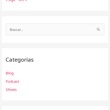
B
u
s
c
Categorías
a
r
Blog
p
Podcast
o
r
Shows
: