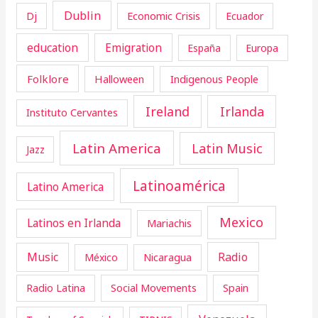
Dublin
Dj
Economic Crisis
Ecuador
education
Emigration
España
Europa
Folklore
Halloween
Indigenous People
Ireland
Irlanda
Instituto Cervantes
Latin America
Latin Music
Jazz
Latinoamérica
Latino America
Mexico
Latinos en Irlanda
Mariachis
Music
Radio
Nicaragua
México
Radio Latina
Social Movements
Spain