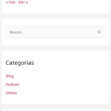
« Feb
Abr »
B
u
s
c
Categorías
a
r
Blog
p
Podcast
o
r
Shows
: