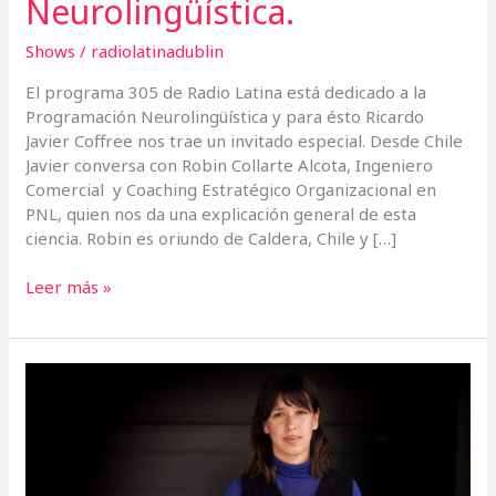
Neurolingüística.
Shows
/
radiolatinadublin
El programa 305 de Radio Latina está dedicado a la
Programación Neurolingüística y para ésto Ricardo
Javier Coffree nos trae un invitado especial. Desde Chile
Javier conversa con Robin Collarte Alcota, Ingeniero
Comercial y Coaching Estratégico Organizacional en
PNL, quien nos da una explicación general de esta
ciencia. Robin es oriundo de Caldera, Chile y […]
Leer más »
La
Boliviana
Daniela
Cajías
Hace