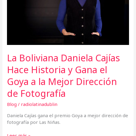
Historia
y
Gana
el
Goya
a
la
Mejor
Dirección
La Boliviana Daniela Cajías
de
Hace Historia y Gana el
Fotografía
Goya a la Mejor Dirección
de Fotografía
Blog
/
radiolatinadublin
Daniela Cajías gana el premio Goya a mejor dirección de
fotografía por Las Niñas.
Leer más »