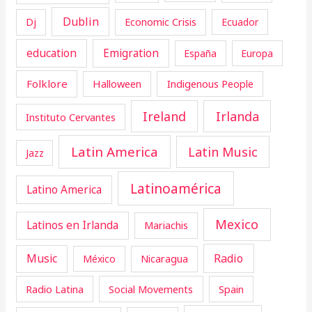
Dublin
Dj
Economic Crisis
Ecuador
education
Emigration
España
Europa
Folklore
Halloween
Indigenous People
Ireland
Irlanda
Instituto Cervantes
Latin America
Latin Music
Jazz
Latinoamérica
Latino America
Mexico
Latinos en Irlanda
Mariachis
Music
Radio
Nicaragua
México
Radio Latina
Social Movements
Spain