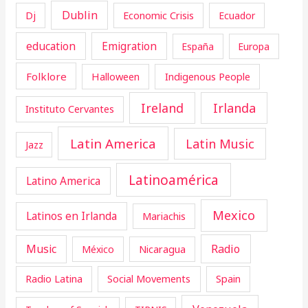
Dublin
Dj
Economic Crisis
Ecuador
education
Emigration
España
Europa
Folklore
Halloween
Indigenous People
Ireland
Irlanda
Instituto Cervantes
Latin America
Latin Music
Jazz
Latinoamérica
Latino America
Mexico
Latinos en Irlanda
Mariachis
Music
Radio
Nicaragua
México
Radio Latina
Social Movements
Spain