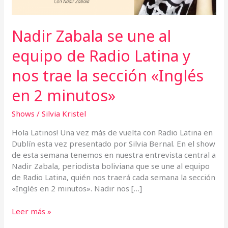
y
nos
trae
Nadir Zabala se une al
la
sección
equipo de Radio Latina y
«Inglés
nos trae la sección «Inglés
en
2
en 2 minutos»
minutos»
Shows
/
Silvia Kristel
Hola Latinos! Una vez más de vuelta con Radio Latina en
Dublín esta vez presentado por Silvia Bernal. En el show
de esta semana tenemos en nuestra entrevista central a
Nadir Zabala, periodista boliviana que se une al equipo
de Radio Latina, quién nos traerá cada semana la sección
«Inglés en 2 minutos». Nadir nos […]
Leer más »