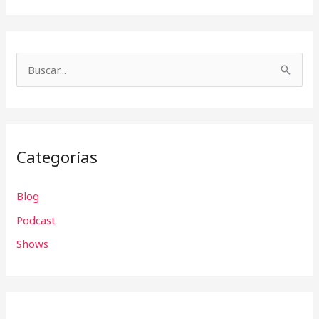
B
u
s
c
Categorías
a
r
Blog
p
Podcast
o
r
Shows
: