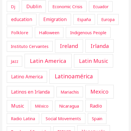
Dublin
Dj
Economic Crisis
Ecuador
education
Emigration
España
Europa
Folklore
Halloween
Indigenous People
Ireland
Irlanda
Instituto Cervantes
Latin America
Latin Music
Jazz
Latinoamérica
Latino America
Mexico
Latinos en Irlanda
Mariachis
Music
Radio
Nicaragua
México
Radio Latina
Social Movements
Spain