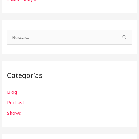
B
u
s
c
Categorías
a
r
Blog
p
Podcast
o
r
Shows
: