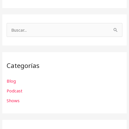
B
u
s
c
Categorías
a
r
Blog
p
Podcast
o
r
Shows
: