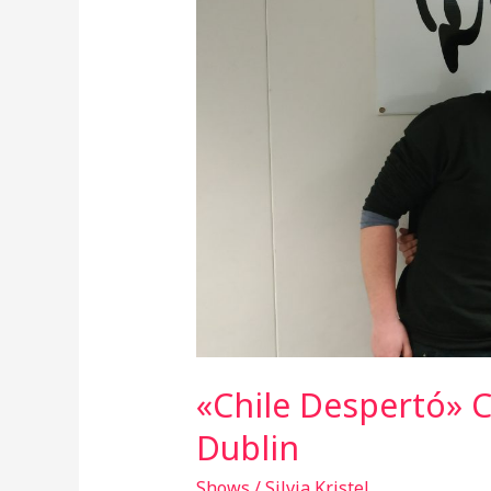
«Chile Despertó» 
Dublin
Shows
/
Silvia Kristel