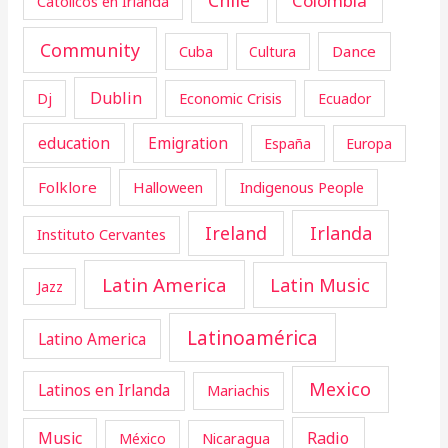
Chile
Colombia
Catolicos en Irlanda
Community
Cuba
Dance
Cultura
Dublin
Dj
Economic Crisis
Ecuador
education
Emigration
España
Europa
Folklore
Halloween
Indigenous People
Ireland
Irlanda
Instituto Cervantes
Latin America
Latin Music
Jazz
Latinoamérica
Latino America
Mexico
Latinos en Irlanda
Mariachis
Music
Radio
Nicaragua
México