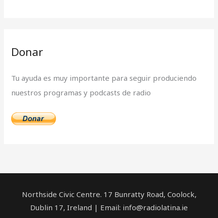
:
Donar
Tu ayuda es muy importante para seguir produciendo
nuestros programas y podcasts de radio
Northside Civic Centre. 17 Bunratty Road, Coolock,
Dublin 17, Ireland | Email: info@radiolatina.ie