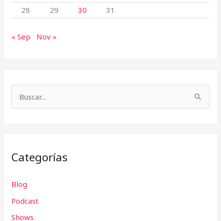
28
29
30
31
« Sep
Nov »
B
u
s
c
Categorías
a
r
Blog
p
Podcast
o
r
Shows