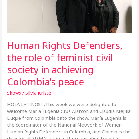
in
achieving
Colombia’s
peace
Human Rights Defenders,
the role of feminist civil
society in achieving
Colombia’s peace
Shows
/
Silvia Kristel
HOLA LATINOS!…This week we were delighted to
welcome María Eugenia Cruz Alarcón and Claudia Mejilla
Duque from Colombia onto the show. María Eugenia is
the coordinator of the National Network of Women
Human Rights Defenders in Colombia, and Claudia is the
director of SISMA, a feminist organisation based in