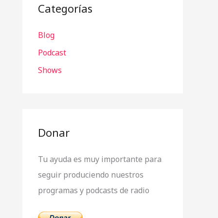
a
Categorías
r
Blog
p
o
Podcast
r
Shows
:
Donar
Tu ayuda es muy importante para
seguir produciendo nuestros
programas y podcasts de radio