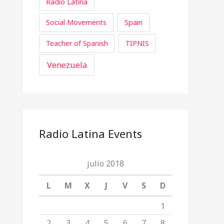
Radio Latina
Social Movements
Spain
Teacher of Spanish
TIPNIS
Venezuela
Radio Latina Events
julio 2018
L
M
X
J
V
S
D
1
2
3
4
5
6
7
8