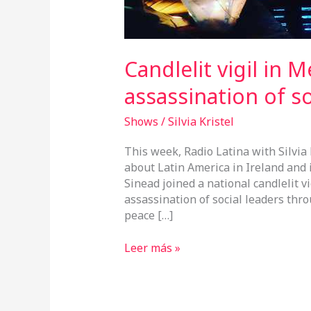
the
assassination
of
social
Candlelit vigil in M
leaders
assassination of so
Shows
/
Silvia Kristel
This week, Radio Latina with Silvia
about Latin America in Ireland and i
Sinead joined a national candlelit v
assassination of social leaders thro
peace […]
Leer más »