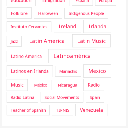
education
Emigration
España
Europa
Folklore
Halloween
Indigenous People
Ireland
Irlanda
Instituto Cervantes
Latin America
Latin Music
Jazz
Latinoamérica
Latino America
Mexico
Latinos en Irlanda
Mariachis
Music
Radio
Nicaragua
México
Radio Latina
Social Movements
Spain
Venezuela
Teacher of Spanish
TIPNIS