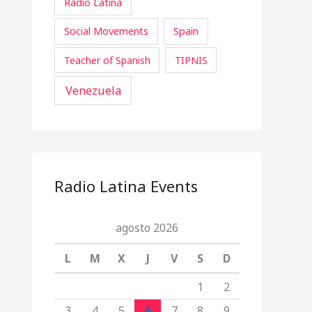
Radio Latina
Social Movements
Spain
Teacher of Spanish
TIPNIS
Venezuela
Radio Latina Events
agosto 2026
L
M
X
J
V
S
D
1
2
3
4
5
6
7
8
9