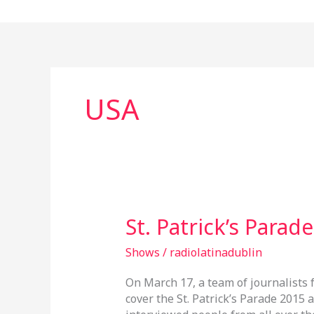
Ir
al
contenido
USA
St.
St. Patrick’s Parad
Patrick’s
Parade
Shows
/
radiolatinadublin
2015!
On March 17, a team of journalists 
cover the St. Patrick’s Parade 2015