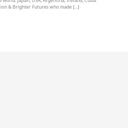
e world: Japan, USA, Argentina, Ireland, Cuba.
usion & Brighter Futures who made […]