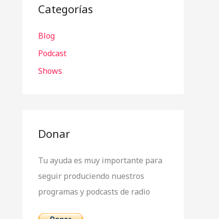
a
Categorías
r
Blog
p
o
Podcast
r
Shows
:
Donar
Tu ayuda es muy importante para
seguir produciendo nuestros
programas y podcasts de radio