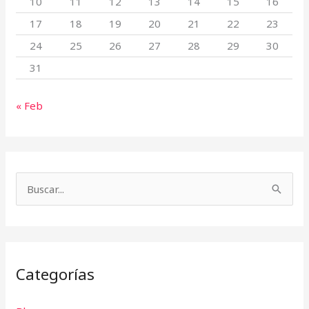
10
11
12
13
14
15
16
17
18
19
20
21
22
23
24
25
26
27
28
29
30
31
« Feb
B
u
s
c
Categorías
a
r