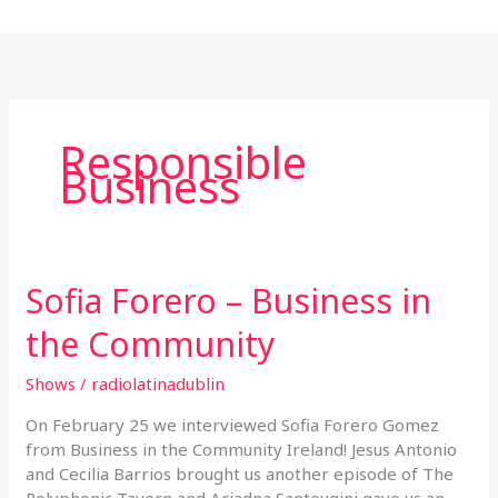
Ir
al
contenido
Responsible
Business
Sofia Forero – Business in
Sofia
Forero
the Community
–
Business
Shows
/
radiolatinadublin
in
the
On February 25 we interviewed Sofia Forero Gomez
Community
from Business in the Community Ireland! Jesus Antonio
and Cecilia Barrios brought us another episode of The
Polyphonic Tavern and Ariadna Santeugini gave us an