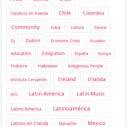
Chile
Colombia
Catolicos en Irlanda
Community
Cuba
Dance
Cultura
Dublin
Dj
Economic Crisis
Ecuador
education
Emigration
España
Europa
Folklore
Halloween
Indigenous People
Ireland
Irlanda
Instituto Cervantes
Latin America
Latin Music
Jazz
Latinoamérica
Latino America
Mexico
Latinos en Irlanda
Mariachis