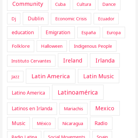
Community
Cuba
Dance
Cultura
Dublin
Dj
Economic Crisis
Ecuador
education
Emigration
España
Europa
Folklore
Halloween
Indigenous People
Ireland
Irlanda
Instituto Cervantes
Latin America
Latin Music
Jazz
Latinoamérica
Latino America
Mexico
Latinos en Irlanda
Mariachis
Music
Radio
Nicaragua
México
Radio Latina
Social Movements
Spain