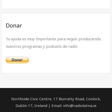
:
Donar
Tu ayuda es muy importante para seguir produciendo
nuestros programas y podcasts de radio
Northside Civic Centre. 17 Bunratty Road, Coolock,
Dublin 17, Ireland | Email: info@radiolatina.ie