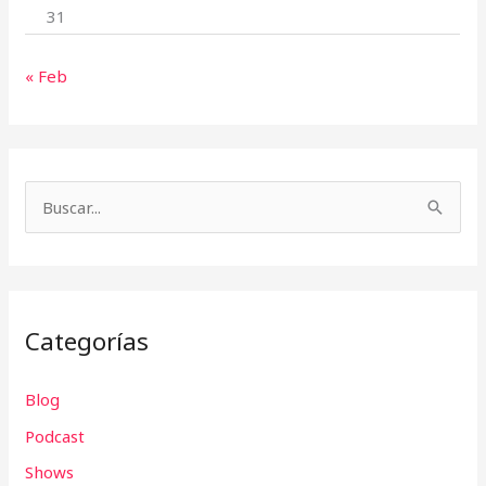
31
« Feb
B
u
s
c
Categorías
a
r
Blog
p
Podcast
o
r
Shows