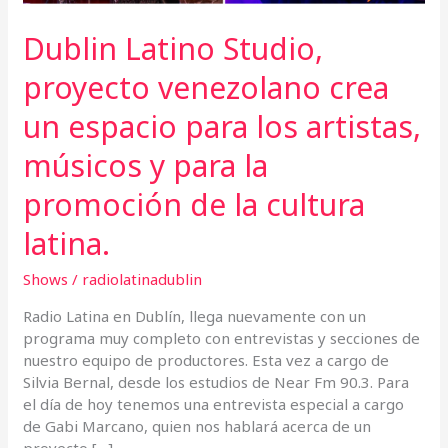
artistas,
músicos
Dublin Latino Studio,
y
para
proyecto venezolano crea
la
un espacio para los artistas,
promoción
de
músicos y para la
la
cultura
promoción de la cultura
latina.
latina.
Shows
/
radiolatinadublin
Radio Latina en Dublín, llega nuevamente con un
programa muy completo con entrevistas y secciones de
nuestro equipo de productores. Esta vez a cargo de
Silvia Bernal, desde los estudios de Near Fm 90.3. Para
el día de hoy tenemos una entrevista especial a cargo
de Gabi Marcano, quien nos hablará acerca de un