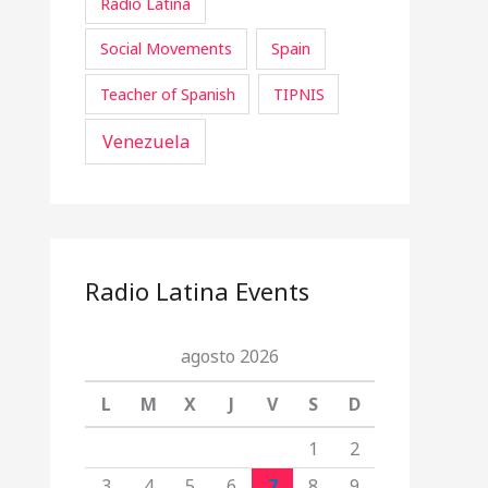
Radio Latina
Social Movements
Spain
Teacher of Spanish
TIPNIS
Venezuela
Radio Latina Events
agosto 2026
L
M
X
J
V
S
D
1
2
3
4
5
6
7
8
9