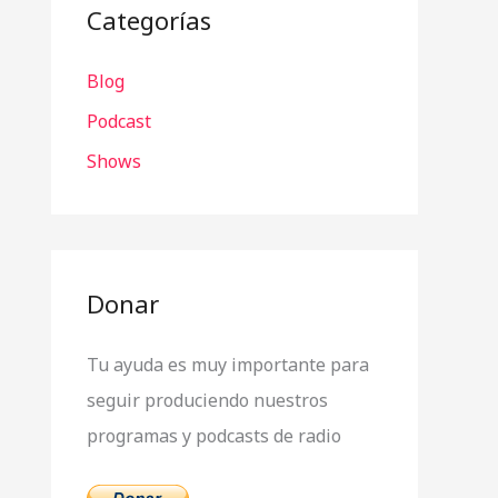
a
Categorías
r
Blog
p
o
Podcast
r
Shows
:
Donar
Tu ayuda es muy importante para
seguir produciendo nuestros
programas y podcasts de radio