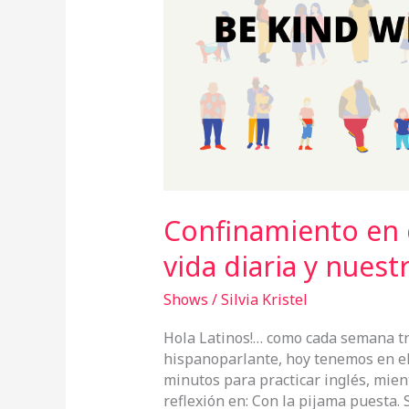
vida
diaria
y
nuestra
salud
mental.
Confinamiento en 
vida diaria y nuest
Shows
/
Silvia Kristel
Hola Latinos!… como cada semana tr
hispanoparlante, hoy tenemos en el
minutos para practicar inglés, mie
reflexión en: Con la pijama puesta