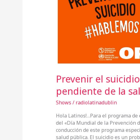
y
pendiente
de
la
salud
pública
Prevenir el suicidi
pendiente de la sa
Shows
/
radiolatinadublin
Hola Latinos!…Para el programa de
del «Día Mundial de la Prevención de
conducción de este programa especi
salud pública. El suicidio es un pr