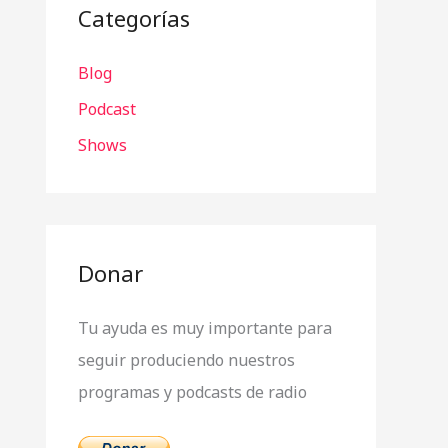
a
Categorías
r
Blog
p
o
Podcast
r
Shows
:
Donar
Tu ayuda es muy importante para
seguir produciendo nuestros
programas y podcasts de radio