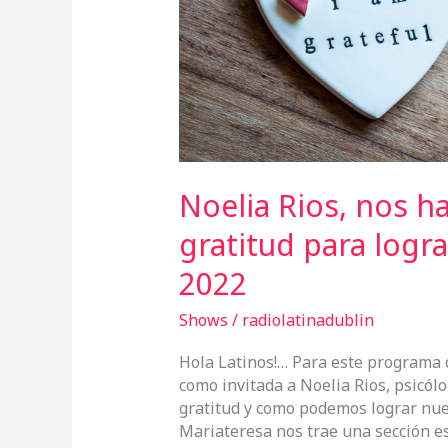
gratitud
para
lograr
nuestros
objetivos
el
2022
Noelia Rios, nos ha
gratitud para logra
2022
Shows
/
radiolatinadublin
Hola Latinos!… Para este programa 
como invitada a Noelia Rios, psicól
gratitud y como podemos lograr nue
Mariateresa nos trae una sección es