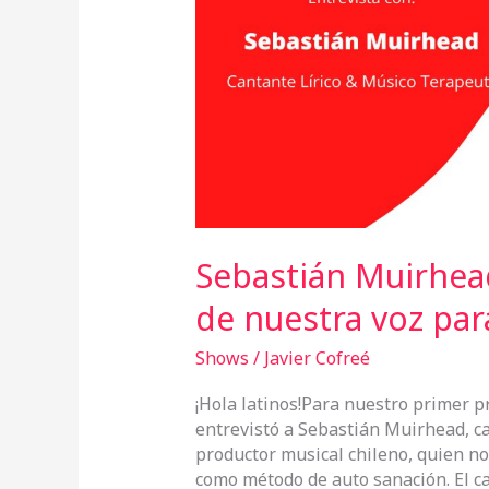
de
nuestra
voz
para
la
auto
sanación
Sebastián Muirhea
de nuestra voz par
Shows
/
Javier Cofreé
¡Hola latinos!Para nuestro primer p
entrevistó a Sebastián Muirhead, ca
productor musical chileno, quien no
como método de auto sanación. El ca