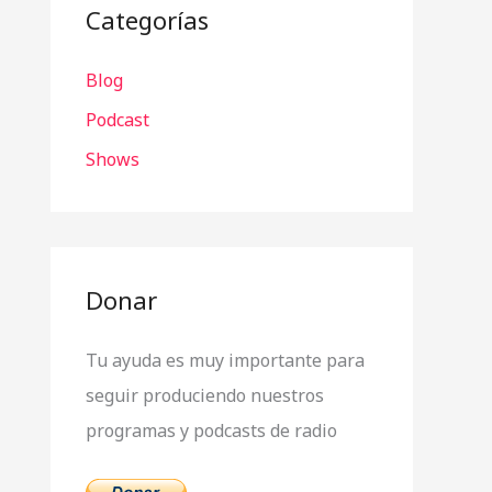
a
Categorías
r
Blog
p
o
Podcast
r
Shows
:
Donar
Tu ayuda es muy importante para
seguir produciendo nuestros
programas y podcasts de radio