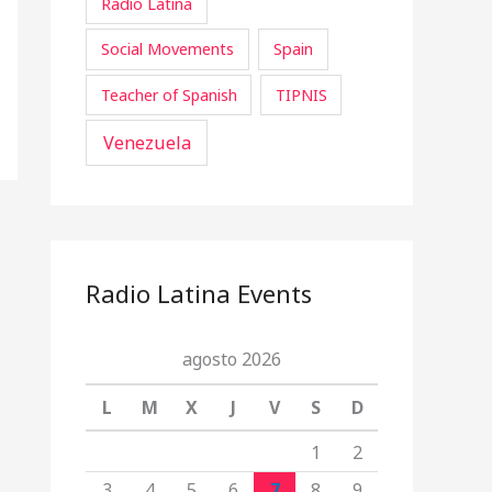
Radio Latina
Social Movements
Spain
Teacher of Spanish
TIPNIS
Venezuela
Radio Latina Events
agosto 2026
L
M
X
J
V
S
D
1
2
3
4
5
6
7
8
9