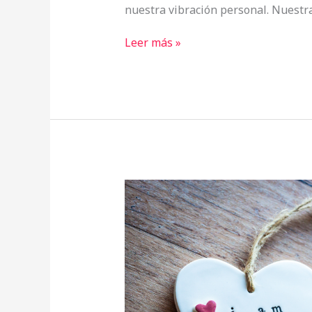
nuestra vibración personal. Nuestra 
Leer más »
Noelia
Rios,
nos
habla
del
poder
de
la