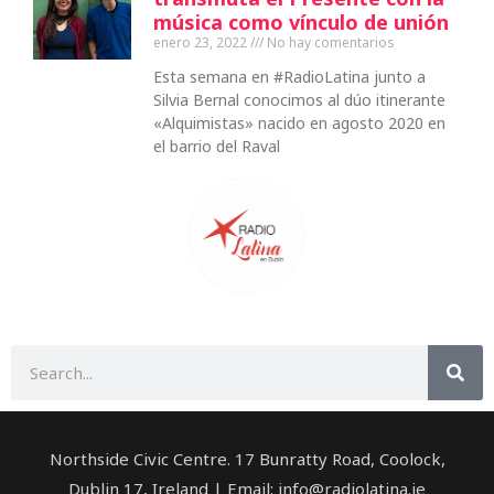
música como vínculo de unión
enero 23, 2022
No hay comentarios
Esta semana en #RadioLatina junto a
Silvia Bernal conocimos al dúo itinerante
«Alquimistas» nacido en agosto 2020 en
el barrio del Raval
Buscar
Northside Civic Centre. 17 Bunratty Road, Coolock,
Dublin 17, Ireland | Email: info@radiolatina.ie