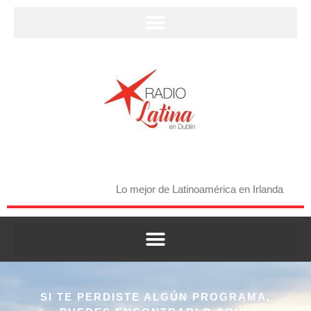
Ir
al
contenido
Lo mejor de Latinoamérica en Irlanda
SI TE PERDISTE ALGÚN PROGRAMA,