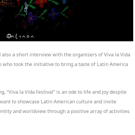
lso a short interview with the organisers of Viva la Vida
 who took the initiative to bring a taste of Latin America
, “Viva la Vida Festival” is an ode to life and joy despite
 want to showcase Latin American culture and invite
entity and worldview through a positive array of activities