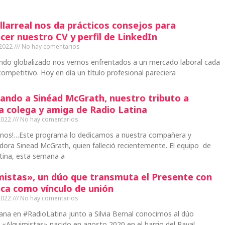
llarreal nos da prácticos consejos para
cer nuestro CV y perfil de LinkedIn
 2022
No hay comentarios
ndo globalizado nos vemos enfrentados a un mercado laboral cada
ompetitivo. Hoy en día un título profesional pareciera
ando a Sinéad McGrath, nuestro tributo a
a colega y amiga de Radio Latina
2022
No hay comentarios
inos!…Este programa lo dedicamos a nuestra compañera y
ora Sinead McGrath, quien falleció recientemente. El equipo de
tina, esta semana a
mistas», un dúo que transmuta el Presente con
ica como vínculo de unión
2022
No hay comentarios
na en #RadioLatina junto a Silvia Bernal conocimos al dúo
e «Alquimistas» nacido en agosto 2020 en el barrio del Raval