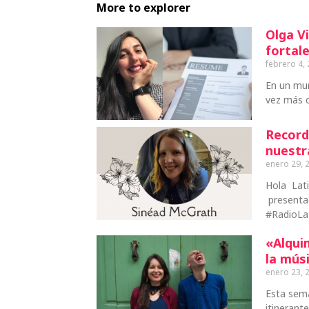
More to explorer
Olga Vi
fortale
febrero 4,
En un mu
vez más c
Record
nuestr
enero 29, 
Hola Lat
presentad
#RadioLa
«Alqui
la mús
enero 23, 
Esta sema
itinerant