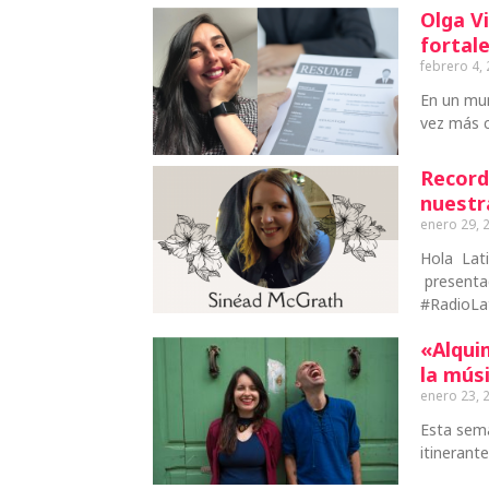
Olga Vi
fortale
febrero 4,
En un mu
vez más c
Record
nuestr
enero 29, 
Hola Lat
presentad
#RadioLa
«Alqui
la mús
enero 23, 
Esta sema
itinerant