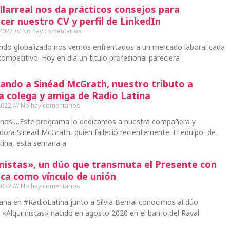
llarreal nos da prácticos consejos para
cer nuestro CV y perfil de LinkedIn
 2022
No hay comentarios
ndo globalizado nos vemos enfrentados a un mercado laboral cada
ompetitivo. Hoy en día un título profesional pareciera
ando a Sinéad McGrath, nuestro tributo a
a colega y amiga de Radio Latina
2022
No hay comentarios
inos!…Este programa lo dedicamos a nuestra compañera y
ora Sinead McGrath, quien falleció recientemente. El equipo de
tina, esta semana a
mistas», un dúo que transmuta el Presente con
ica como vínculo de unión
2022
No hay comentarios
na en #RadioLatina junto a Silvia Bernal conocimos al dúo
e «Alquimistas» nacido en agosto 2020 en el barrio del Raval