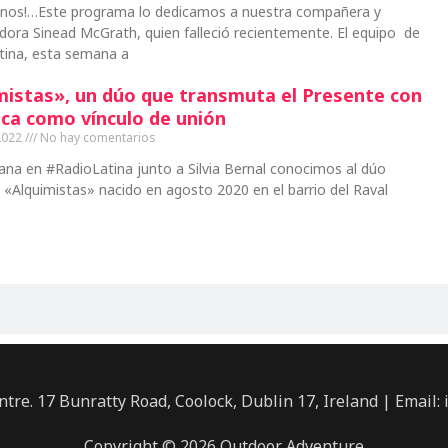
inos!…Este programa lo dedicamos a nuestra compañera y
ora Sinead McGrath, quien falleció recientemente. El equipo de
tina, esta semana a
mistas», un dúo que transmuta el Presente con
ica como vínculo de unión
2022
No hay comentarios
na en #RadioLatina junto a Silvia Bernal conocimos al dúo
e «Alquimistas» nacido en agosto 2020 en el barrio del Raval
ntre. 17 Bunratty Road, Coolock, Dublin 17, Ireland | Email: 
Copyright © 2026 Outdoor Adventure