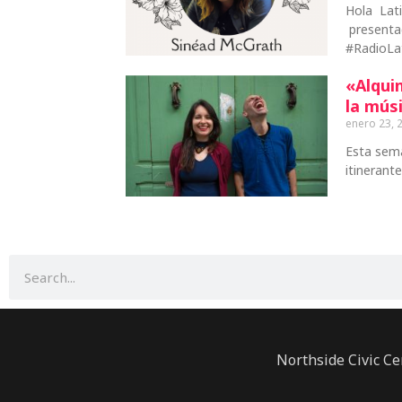
Hola Lat
presentad
#RadioLa
«Alqui
la mús
enero 23, 
Esta sema
itinerant
Buscar
Northside Civic Ce