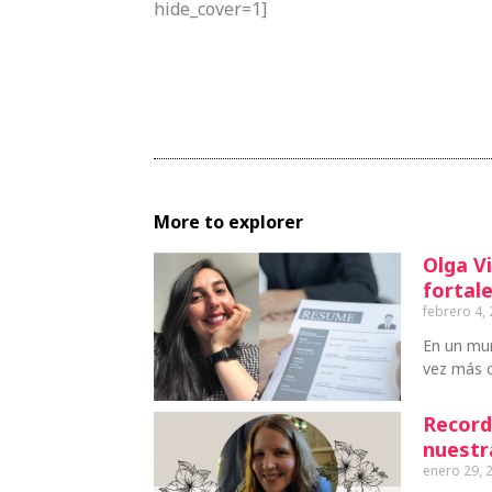
hide_cover=1]
More to explorer
Olga Vi
fortale
febrero 4,
En un mu
vez más c
Record
nuestr
enero 29, 