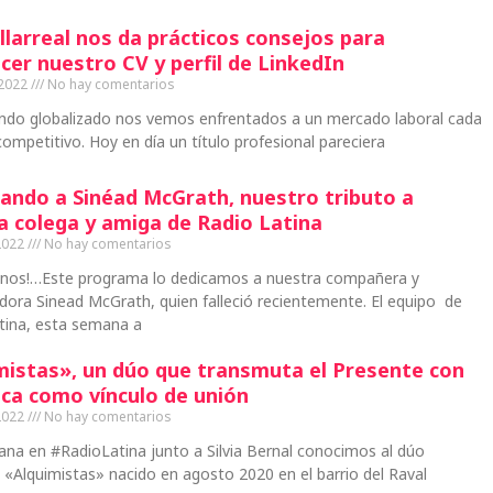
llarreal nos da prácticos consejos para
cer nuestro CV y perfil de LinkedIn
 2022
No hay comentarios
ndo globalizado nos vemos enfrentados a un mercado laboral cada
ompetitivo. Hoy en día un título profesional pareciera
ando a Sinéad McGrath, nuestro tributo a
a colega y amiga de Radio Latina
2022
No hay comentarios
inos!…Este programa lo dedicamos a nuestra compañera y
ora Sinead McGrath, quien falleció recientemente. El equipo de
tina, esta semana a
mistas», un dúo que transmuta el Presente con
ica como vínculo de unión
2022
No hay comentarios
na en #RadioLatina junto a Silvia Bernal conocimos al dúo
e «Alquimistas» nacido en agosto 2020 en el barrio del Raval