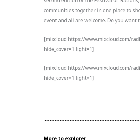
second edition of the Festival of Nations,
communities together in one place to show 
event and all are welcome. Do you want to
[mixcloud https://www.mixcloud.com/rad
hide_cover=1 light=1]
[mixcloud https://www.mixcloud.com/rad
hide_cover=1 light=1]
More to explorer