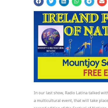
In our last show, Radio Latina talked wit
a multicultural event, that will take pla