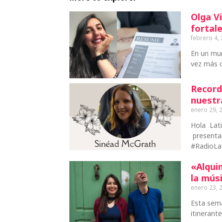
Olga Vi
fortale
febrero 4,
En un mu
vez más c
Record
nuestr
enero 29, 
Hola Lat
presentad
#RadioLa
«Alqui
la mús
enero 23, 
Esta sema
itinerant