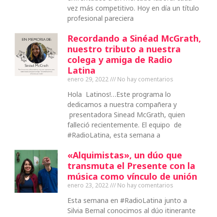
vez más competitivo. Hoy en día un título
profesional pareciera
Recordando a Sinéad McGrath,
nuestro tributo a nuestra
colega y amiga de Radio
Latina
enero 29, 2022
No hay comentarios
Hola Latinos!…Este programa lo
dedicamos a nuestra compañera y
presentadora Sinead McGrath, quien
falleció recientemente. El equipo de
#RadioLatina, esta semana a
«Alquimistas», un dúo que
transmuta el Presente con la
música como vínculo de unión
enero 23, 2022
No hay comentarios
Esta semana en #RadioLatina junto a
Silvia Bernal conocimos al dúo itinerante