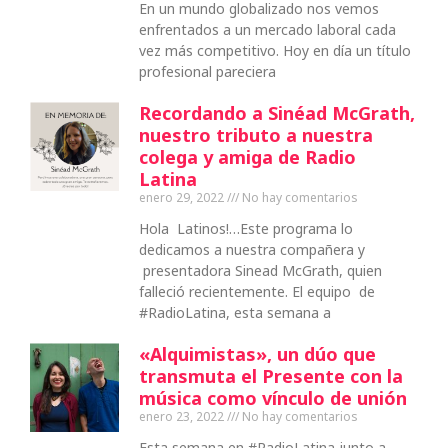
En un mundo globalizado nos vemos
enfrentados a un mercado laboral cada
vez más competitivo. Hoy en día un título
profesional pareciera
Recordando a Sinéad McGrath,
nuestro tributo a nuestra
colega y amiga de Radio
Latina
enero 29, 2022
No hay comentarios
Hola Latinos!…Este programa lo
dedicamos a nuestra compañera y
presentadora Sinead McGrath, quien
falleció recientemente. El equipo de
#RadioLatina, esta semana a
«Alquimistas», un dúo que
transmuta el Presente con la
música como vínculo de unión
enero 23, 2022
No hay comentarios
Esta semana en #RadioLatina junto a