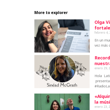
More to explorer
Olga Vi
fortale
febrero 4,
En un mu
vez más c
Record
nuestr
enero 29, 
Hola Lat
presentad
#RadioLa
«Alqui
la mús
enero 23, 