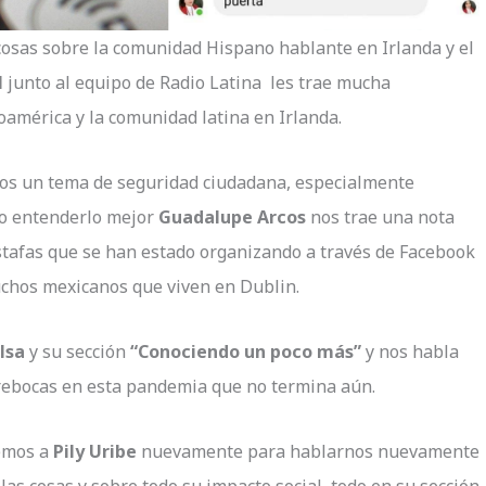
cosas sobre la comunidad Hispano hablante en Irlanda y el
l
junto al equipo de Radio Latina les trae mucha
oamérica y la comunidad latina en Irlanda.
mos un tema de seguridad ciudadana, especialmente
 lo entenderlo mejor
Guadalupe Arcos
nos trae una nota
stafas que se han estado organizando a través de Facebook
chos mexicanos que viven en Dublin.
lsa
y su sección
“Conociendo un poco más”
y nos habla
brebocas en esta pandemia que no termina aún.
remos a
Pily Uribe
nuevamente para hablarnos nuevamente
 las cosas y sobre todo su impacto social, todo en su sección