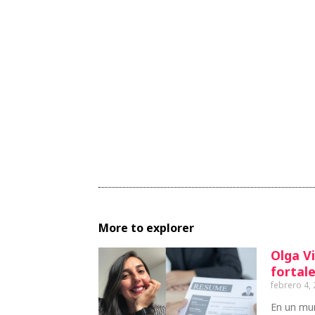
More to explorer
Olga Vi
fortale
febrero 4,
En un mu