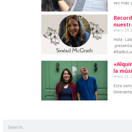
vez más c
Record
nuestr
enero 29, 
Hola Lat
presentad
#RadioLa
«Alqui
la mús
enero 23, 
Esta sema
itinerant
Buscar